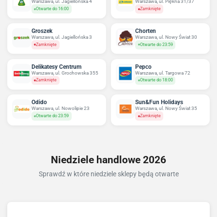
Warszawa, ul. Jagiellońska 4
Warszawa, ul. Piękna 31/37
Otwarte do 16:00
Zamknięte
Groszek
Chorten
Warszawa, ul. Jagiellońska 3
Warszawa, ul. Nowy Świat 30
Zamknięte
Otwarte do 23:59
Delikatesy Centrum
Pepco
Warszawa, ul. Grochowska 355
Warszawa, ul. Targowa 72
Zamknięte
Otwarte do 18:00
Odido
Sun&Fun Holidays
Warszawa, ul. Nowolipie 23
Warszawa, ul. Nowy Świat 35
Otwarte do 23:59
Zamknięte
Niedziele handlowe 2026
Sprawdź w które niedziele sklepy będą otwarte