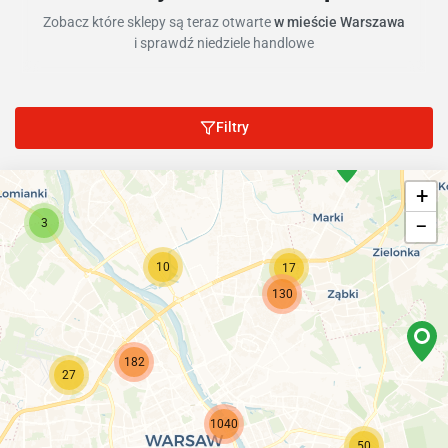
Zobacz które sklepy są teraz otwarte
w mieście Warszawa
i sprawdź niedziele handlowe
Filtry
+
−
3
10
17
130
182
27
1040
50