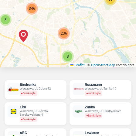
346
3
236
3
Leaflet
|
©
OpenStreetMap
contributors
Biedronka
Rossmann
Warszawa, ul. Dobra 42
Warszawa, ul. Tamka 17
Zamknięte
Zamknięte
Lidl
Żabka
Warszawa, ul. Józefa
Warszawa, ul. Elektryczna 2
Sierakowskiego 4
Zamknięte
Zamknięte
ABC
Lewiatan