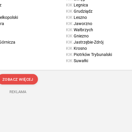
z
KIK
Legnica
KIK
Grudziądz
elkopolski
KIK
Leszno
óra
KIK
Jaworzno
KIK
Wałbrzych
KIK
Gniezno
Górnicza
KIK
Jastrzębie-Zdrój
KIK
Krosno
KIK
Piotrków Trybunalski
KIK
Suwałki
ZOBACZ WIĘCEJ
REKLAMA