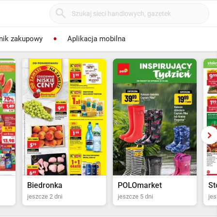
nik zakupowy
Aplikacja mobilna
POLOmarket
Stokrotka Supermarket
R
jeszcze 5 dni
jeszcze 6 dni
jes