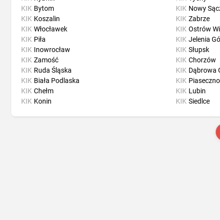
KIK
Bytom
KIK
Nowy Sąc
KIK
Koszalin
KIK
Zabrze
KIK
Włocławek
KIK
Ostrów Wi
KIK
Piła
KIK
Jelenia G
KIK
Inowrocław
KIK
Słupsk
KIK
Zamość
KIK
Chorzów
KIK
Ruda Śląska
KIK
Dąbrowa 
KIK
Biała Podlaska
KIK
Piaseczno
KIK
Chełm
KIK
Lubin
KIK
Konin
KIK
Siedlce