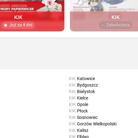
KIK
KIK
Już za 4 dni
Zakończona
KIK
Katowice
KIK
Bydgoszcz
KIK
Białystok
KIK
Kielce
KIK
Opole
KIK
Płock
KIK
Sosnowiec
KIK
Gorzów Wielkopolski
KIK
Kalisz
KIK
Elbląg