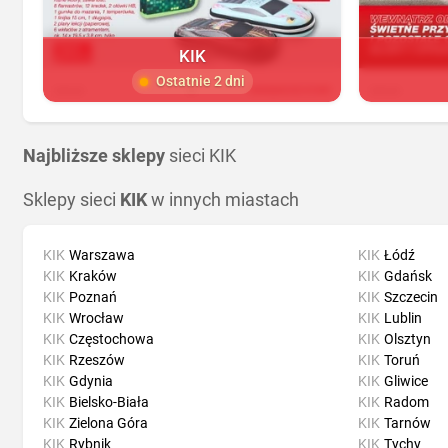
KIK
Ostatnie 2 dni
Najbliższe sklepy
sieci KIK
Sklepy sieci
KIK
w innych miastach
KIK
Warszawa
KIK
Łódź
KIK
Kraków
KIK
Gdańsk
KIK
Poznań
KIK
Szczecin
KIK
Wrocław
KIK
Lublin
KIK
Częstochowa
KIK
Olsztyn
KIK
Rzeszów
KIK
Toruń
KIK
Gdynia
KIK
Gliwice
KIK
Bielsko-Biała
KIK
Radom
KIK
Zielona Góra
KIK
Tarnów
KIK
Rybnik
KIK
Tychy