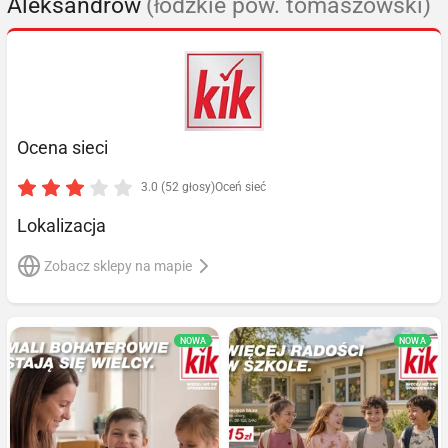
Aleksandrów
(łódzkie pow. tomaszowski)
Ocena sieci
3.0 (52 głosy)
Oceń sieć
Lokalizacja
Zobacz sklepy na mapie
NOWA
NOWA