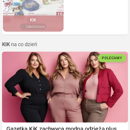
KIK
Zakończona
KIK
na co dzień
POLECAMY
Gazetka KiK zachwyca modną odzieżą plus