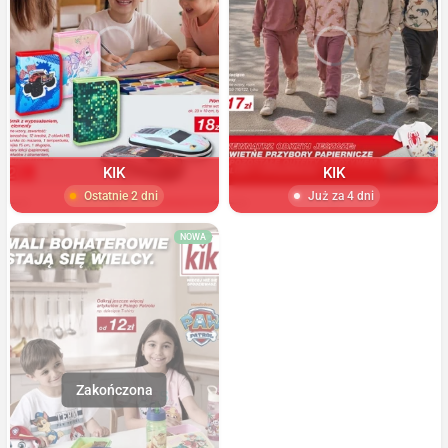
KIK
KIK
Ostatnie 2 dni
Już za 4 dni
NOWA