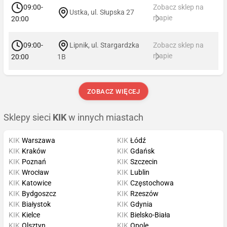
09:00-
Zobacz sklep na
Ustka, ul. Słupska 27
mapie
20:00
09:00-
Lipnik, ul. Stargardzka
Zobacz sklep na
mapie
20:00
1B
ZOBACZ WIĘCEJ
Sklepy sieci
KIK
w innych miastach
KIK
Warszawa
KIK
Łódź
KIK
Kraków
KIK
Gdańsk
KIK
Poznań
KIK
Szczecin
KIK
Wrocław
KIK
Lublin
KIK
Katowice
KIK
Częstochowa
KIK
Bydgoszcz
KIK
Rzeszów
KIK
Białystok
KIK
Gdynia
KIK
Kielce
KIK
Bielsko-Biała
KIK
Olsztyn
KIK
Opole