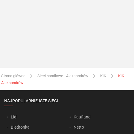
Strona główna
Sieci handlowe - Aleksandrów
KIK
KIK -
Aleksandrów
NAJPOPULARNIEJSZE SIECI
Lidl
Kaufland
Biedronka
Netto