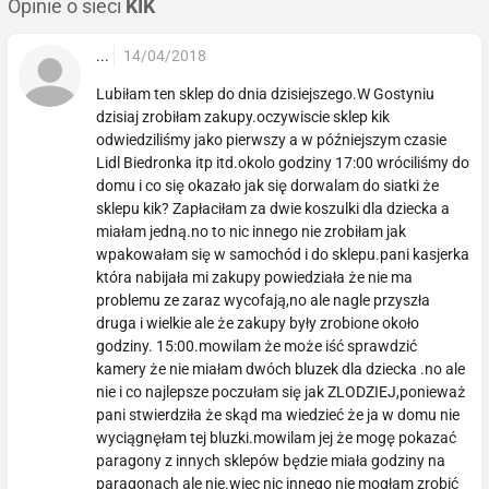
Opinie o sieci
KIK
...
14/04/2018
Lubiłam ten sklep do dnia dzisiejszego.W Gostyniu
dzisiaj zrobiłam zakupy.oczywiscie sklep kik
odwiedziliśmy jako pierwszy a w późniejszym czasie
Lidl Biedronka itp itd.okolo godziny 17:00 wróciliśmy do
domu i co się okazało jak się dorwalam do siatki że
sklepu kik? Zapłaciłam za dwie koszulki dla dziecka a
miałam jedną.no to nic innego nie zrobiłam jak
wpakowałam się w samochód i do sklepu.pani kasjerka
która nabijała mi zakupy powiedziała że nie ma
problemu ze zaraz wycofają,no ale nagle przyszła
druga i wielkie ale że zakupy były zrobione około
godziny. 15:00.mowilam że może iść sprawdzić
kamery że nie miałam dwóch bluzek dla dziecka .no ale
nie i co najlepsze poczułam się jak ZLODZIEJ,ponieważ
pani stwierdziła że skąd ma wiedzieć że ja w domu nie
wyciągnęłam tej bluzki.mowilam jej że mogę pokazać
paragony z innych sklepów będzie miała godziny na
paragonach ale nie.wiec nic innego nie mogłam zrobić