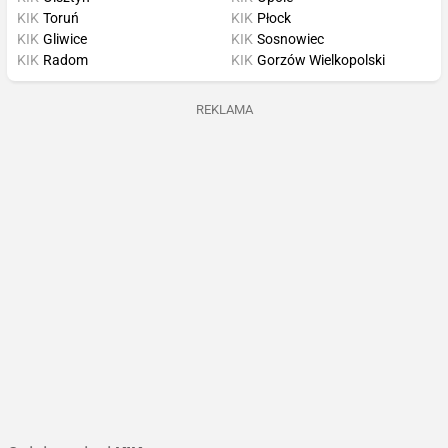
KIK
Toruń
KIK
Płock
KIK
Gliwice
KIK
Sosnowiec
KIK
Radom
KIK
Gorzów Wielkopolski
REKLAMA