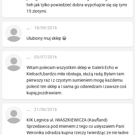
heh jak tylko powiedzieć dobra wypchajcie się się tymi
15 złotymi.
...
18/09/2016
Ulubiony muj sklep 😀
...
03/07/2016
Witam polecam wszystkim sklep w Galerii Echo w
Kielcach,bardzo miła obsługa, służą radą.Byłam tam
pierwszy raz i z czystym sumieniem mogę każdemu
polecić ten sklep a i sama go odwiedzam i zawsze coś
kupię,pozdrawiam .
...
21/06/2016
KIK Legnica ul. IWASZKIEWICZA (Kaufland)
Sprzedawca pod imieniem z tego co usłyszałem Pani
Weronika odradza kupna rzeczy twierdząc że nie ładne