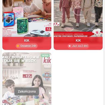
KIK
KIK
Ostatnie 24h
Już za 2 dni
NOWA