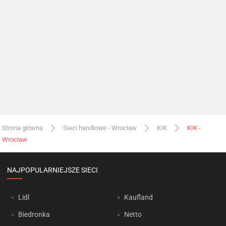
Strona główna
Sieci handlowe - Wrocław
KIK
KIK -
Wrocław
NAJPOPULARNIEJSZE SIECI
Lidl
Kaufland
Biedronka
Netto