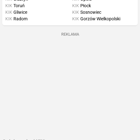
KIK
Toruń
KIK
Płock
KIK
Gliwice
KIK
Sosnowiec
KIK
Radom
KIK
Gorzów Wielkopolski
REKLAMA