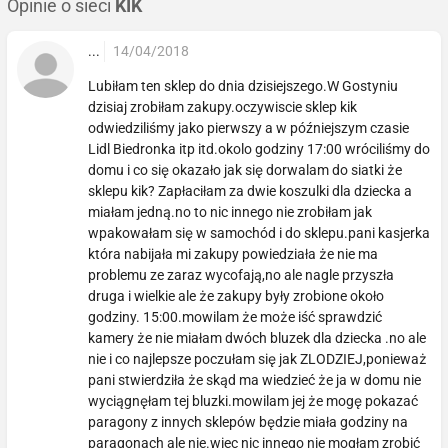
Opinie o sieci
KIK
...
14/04/2018
Lubiłam ten sklep do dnia dzisiejszego.W Gostyniu
dzisiaj zrobiłam zakupy.oczywiscie sklep kik
odwiedziliśmy jako pierwszy a w późniejszym czasie
Lidl Biedronka itp itd.okolo godziny 17:00 wróciliśmy do
domu i co się okazało jak się dorwalam do siatki że
sklepu kik? Zapłaciłam za dwie koszulki dla dziecka a
miałam jedną.no to nic innego nie zrobiłam jak
wpakowałam się w samochód i do sklepu.pani kasjerka
która nabijała mi zakupy powiedziała że nie ma
problemu ze zaraz wycofają,no ale nagle przyszła
druga i wielkie ale że zakupy były zrobione około
godziny. 15:00.mowilam że może iść sprawdzić
kamery że nie miałam dwóch bluzek dla dziecka .no ale
nie i co najlepsze poczułam się jak ZLODZIEJ,ponieważ
pani stwierdziła że skąd ma wiedzieć że ja w domu nie
wyciągnęłam tej bluzki.mowilam jej że mogę pokazać
paragony z innych sklepów będzie miała godziny na
paragonach ale nie.wiec nic innego nie mogłam zrobić