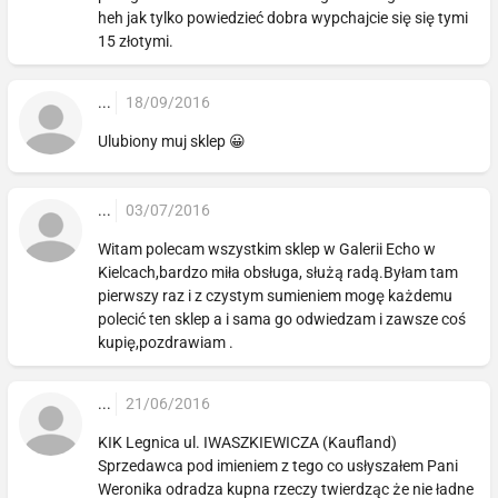
heh jak tylko powiedzieć dobra wypchajcie się się tymi
15 złotymi.
...
18/09/2016
Ulubiony muj sklep 😀
...
03/07/2016
Witam polecam wszystkim sklep w Galerii Echo w
Kielcach,bardzo miła obsługa, służą radą.Byłam tam
pierwszy raz i z czystym sumieniem mogę każdemu
polecić ten sklep a i sama go odwiedzam i zawsze coś
kupię,pozdrawiam .
...
21/06/2016
KIK Legnica ul. IWASZKIEWICZA (Kaufland)
Sprzedawca pod imieniem z tego co usłyszałem Pani
Weronika odradza kupna rzeczy twierdząc że nie ładne