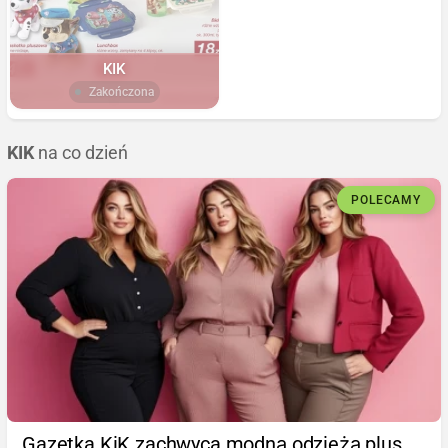
KIK
Zakończona
KIK
na co dzień
POLECAMY
Gazetka KiK zachwyca modną odzieżą plus