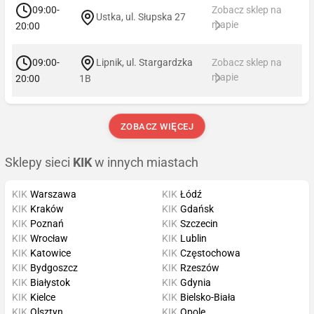
09:00-
Zobacz sklep na
Ustka, ul. Słupska 27
mapie
20:00
09:00-
Lipnik, ul. Stargardzka
Zobacz sklep na
mapie
20:00
1B
ZOBACZ WIĘCEJ
Sklepy sieci
KIK
w innych miastach
KIK
Warszawa
KIK
Łódź
KIK
Kraków
KIK
Gdańsk
KIK
Poznań
KIK
Szczecin
KIK
Wrocław
KIK
Lublin
KIK
Katowice
KIK
Częstochowa
KIK
Bydgoszcz
KIK
Rzeszów
KIK
Białystok
KIK
Gdynia
KIK
Kielce
KIK
Bielsko-Biała
KIK
Olsztyn
KIK
Opole