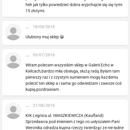
heh jak tylko powiedzieć dobra wypchajcie się się tymi
15 złotymi.
...
18/09/2016
Ulubiony muj sklep 😀
...
03/07/2016
Witam polecam wszystkim sklep w Galerii Echo w
Kielcach,bardzo miła obsługa, służą radą.Byłam tam
pierwszy raz i z czystym sumieniem mogę każdemu
polecić ten sklep a i sama go odwiedzam i zawsze coś
kupię,pozdrawiam .
...
21/06/2016
KIK Legnica ul. IWASZKIEWICZA (Kaufland)
Sprzedawca pod imieniem z tego co usłyszałem Pani
Weronika odradza kupna rzeczy twierdząc że nie ładne