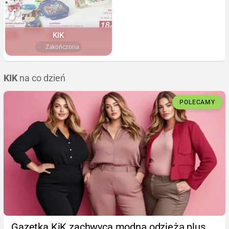
KIK
Zakończona
KIK
na co dzień
POLECAMY
Gazetka KiK zachwyca modną odzieżą plus