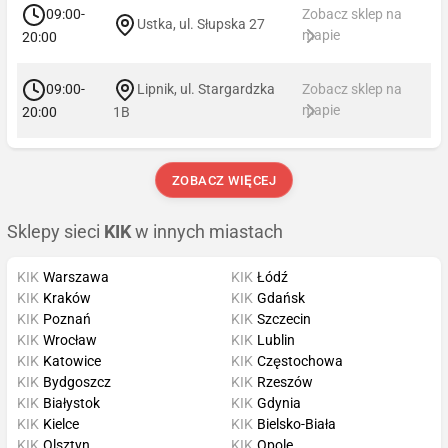
09:00-
Zobacz sklep na
Ustka, ul. Słupska 27
mapie
20:00
09:00-
Lipnik, ul. Stargardzka
Zobacz sklep na
mapie
20:00
1B
ZOBACZ WIĘCEJ
Sklepy sieci
KIK
w innych miastach
KIK
Warszawa
KIK
Łódź
KIK
Kraków
KIK
Gdańsk
KIK
Poznań
KIK
Szczecin
KIK
Wrocław
KIK
Lublin
KIK
Katowice
KIK
Częstochowa
KIK
Bydgoszcz
KIK
Rzeszów
KIK
Białystok
KIK
Gdynia
KIK
Kielce
KIK
Bielsko-Biała
KIK
Olsztyn
KIK
Opole