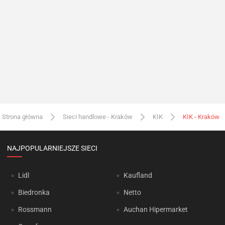
Strona główna
Sieci handlowe - Kraków
KIK
KIK - Kraków
NAJPOPULARNIEJSZE SIECI
Lidl
Kaufland
Biedronka
Netto
Rossmann
Auchan Hipermarket