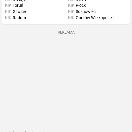
KIK
Toruń
KIK
Płock
KIK
Gliwice
KIK
Sosnowiec
KIK
Radom
KIK
Gorzów Wielkopolski
REKLAMA