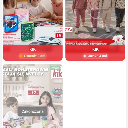
KIK
KIK
Ostatnie 2 dni
Już za 4 dni
NOWA