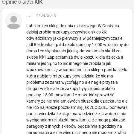
Opinie o sieci
KIK
...
14/04/2018
Lubiłam ten sklep do dnia dzisiejszego.W Gostyniu
dzisiaj zrobiłam zakupy.oczywiscie sklep kik
odwiedziliśmy jako pierwszy a w późniejszym czasie
Lidl Biedronka itp itd.okolo godziny 17:00 wróciliśmy do
domu i co się okazało jak się dorwalam do siatki że
sklepu kik? Zapłaciłam za dwie koszulki dla dziecka a
miałam jedną.no to nic innego nie zrobiłam jak
wpakowałam się w samochód i do sklepu.pani kasjerka
która nabijała mi zakupy powiedziała że nie ma
problemu ze zaraz wycofają,no ale nagle przyszła
druga i wielkie ale że zakupy były zrobione około
godziny. 15:00.mowilam że może iść sprawdzić
kamery że nie miałam dwóch bluzek dla dziecka .no ale
nie i co najlepsze poczułam się jak ZLODZIEJ,ponieważ
pani stwierdziła że skąd ma wiedzieć że ja w domu nie
wyciągnęłam tej bluzki.mowilam jej że mogę pokazać
paragony z innych sklepów będzie miała godziny na
paragonach ale nie.wiec nic innego nie mogłam zrobić