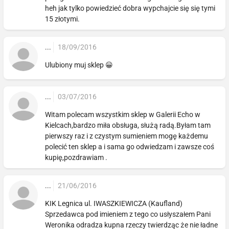
heh jak tylko powiedzieć dobra wypchajcie się się tymi
15 złotymi.
...
18/09/2016
Ulubiony muj sklep 😀
...
03/07/2016
Witam polecam wszystkim sklep w Galerii Echo w
Kielcach,bardzo miła obsługa, służą radą.Byłam tam
pierwszy raz i z czystym sumieniem mogę każdemu
polecić ten sklep a i sama go odwiedzam i zawsze coś
kupię,pozdrawiam .
...
21/06/2016
KIK Legnica ul. IWASZKIEWICZA (Kaufland)
Sprzedawca pod imieniem z tego co usłyszałem Pani
Weronika odradza kupna rzeczy twierdząc że nie ładne