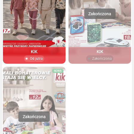
KIK
KIK
Od jutra
Zakończona
NOWA