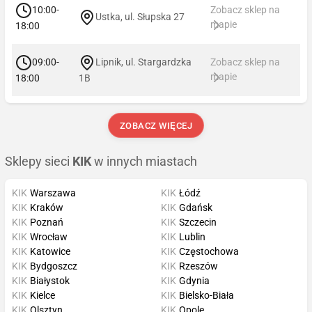
10:00-
Zobacz sklep na
Ustka, ul. Słupska 27
mapie
18:00
09:00-
Lipnik, ul. Stargardzka
Zobacz sklep na
mapie
18:00
1B
ZOBACZ WIĘCEJ
Sklepy sieci
KIK
w innych miastach
KIK
Warszawa
KIK
Łódź
KIK
Kraków
KIK
Gdańsk
KIK
Poznań
KIK
Szczecin
KIK
Wrocław
KIK
Lublin
KIK
Katowice
KIK
Częstochowa
KIK
Bydgoszcz
KIK
Rzeszów
KIK
Białystok
KIK
Gdynia
KIK
Kielce
KIK
Bielsko-Biała
KIK
Olsztyn
KIK
Opole