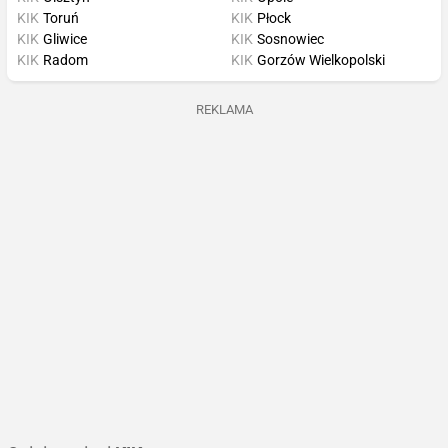
KIK
Toruń
KIK
Płock
KIK
Gliwice
KIK
Sosnowiec
KIK
Radom
KIK
Gorzów Wielkopolski
REKLAMA