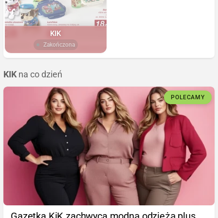
KIK
Zakończona
KIK
na co dzień
POLECAMY
Gazetka KiK zachwyca modną odzieżą plus