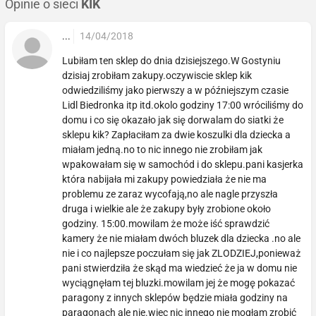
Opinie o sieci
KIK
...
14/04/2018
Lubiłam ten sklep do dnia dzisiejszego.W Gostyniu
dzisiaj zrobiłam zakupy.oczywiscie sklep kik
odwiedziliśmy jako pierwszy a w późniejszym czasie
Lidl Biedronka itp itd.okolo godziny 17:00 wróciliśmy do
domu i co się okazało jak się dorwalam do siatki że
sklepu kik? Zapłaciłam za dwie koszulki dla dziecka a
miałam jedną.no to nic innego nie zrobiłam jak
wpakowałam się w samochód i do sklepu.pani kasjerka
która nabijała mi zakupy powiedziała że nie ma
problemu ze zaraz wycofają,no ale nagle przyszła
druga i wielkie ale że zakupy były zrobione około
godziny. 15:00.mowilam że może iść sprawdzić
kamery że nie miałam dwóch bluzek dla dziecka .no ale
nie i co najlepsze poczułam się jak ZLODZIEJ,ponieważ
pani stwierdziła że skąd ma wiedzieć że ja w domu nie
wyciągnęłam tej bluzki.mowilam jej że mogę pokazać
paragony z innych sklepów będzie miała godziny na
paragonach ale nie.wiec nic innego nie mogłam zrobić