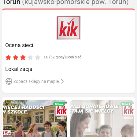
Toruń
(kujawsko-pomorskie pow. Toruń)
Ocena sieci
3.0 (52 głosy)
Oceń sieć
Lokalizacja
Zobacz sklepy na mapie
NOWA
NOWA