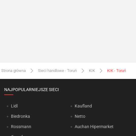
Strona główna
Sieci handlowe - Toruń
KIK
KIK - Toruń
NAJPOPULARNIEJSZE SIECI
Lidl
Kaufland
Biedronka
Netto
Rossmann
Auchan Hipermarket