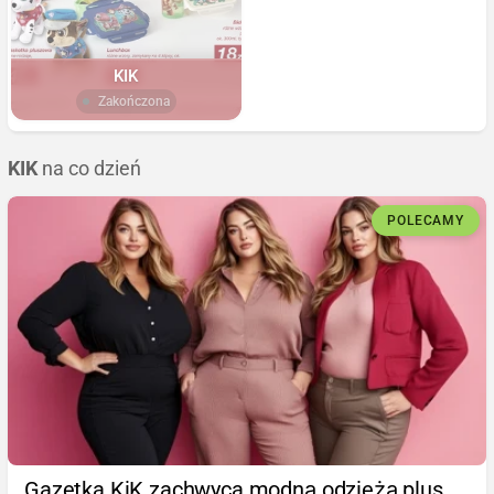
KIK
Zakończona
KIK
na co dzień
POLECAMY
Gazetka KiK zachwyca modną odzieżą plus