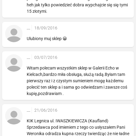
heh jak tylko powiedzieć dobra wypchajcie się się tymi
15 złotymi.
...
18/09/2016
Ulubiony muj sklep 😀
...
03/07/2016
Witam polecam wszystkim sklep w Galerii Echo w
Kielcach,bardzo miła obsługa, służą radą.Byłam tam
pierwszy raz i z czystym sumieniem mogę każdemu
polecić ten sklep a i sama go odwiedzam i zawsze coś
kupię,pozdrawiam .
...
21/06/2016
KIK Legnica ul. IWASZKIEWICZA (Kaufland)
Sprzedawca pod imieniem z tego co usłyszałem Pani
Weronika odradza kupna rzeczy twierdząc że nie ładne