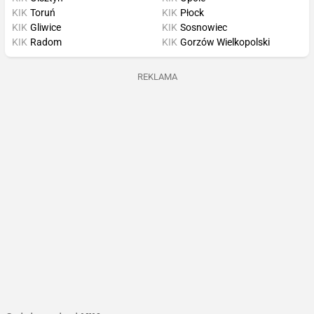
KIK
Toruń
KIK
Płock
KIK
Gliwice
KIK
Sosnowiec
KIK
Radom
KIK
Gorzów Wielkopolski
REKLAMA