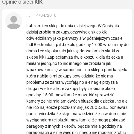
Opinie o sieci
KIK
...
14/04/2018
Lubiłam ten sklep do dnia dzisiejszego.W Gostyniu
dzisiaj zrobiłam zakupy.oczywiscie sklep kik
odwiedziliśmy jako pierwszy a w późniejszym czasie
Lidl Biedronka itp itd.okolo godziny 17:00 wróciliśmy do
domu i co się okazało jak się dorwalam do siatki że
sklepu kik? Zapłaciłam za dwie koszulki dla dziecka a
miałam jedną.no to nic innego nie zrobiłam jak
wpakowałam się w samochód i do sklepu.pani kasjerka
która nabijała mi zakupy powiedziała że nie ma
problemu ze zaraz wycofają,no ale nagle przyszła
druga i wielkie ale że zakupy były zrobione około
godziny. 15:00.mowilam że może iść sprawdzić
kamery że nie miałam dwóch bluzek dla dziecka .no ale
nie i co najlepsze poczułam się jak ZLODZIEJ,ponieważ
pani stwierdziła że skąd ma wiedzieć że ja w domu nie
wyciągnęłam tej bluzki.mowilam jej że mogę pokazać
paragony z innych sklepów będzie miała godziny na
paragonach ale nie.wiec nic innego nie mogłam zrobić