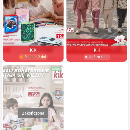
KIK
KIK
Ostatnie 2 dni
Już za 4 dni
NOWA