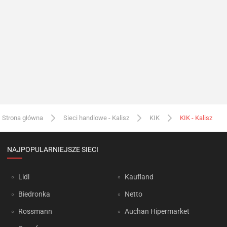
Strona główna
Sieci handlowe - Kalisz
KIK
KIK - Kalisz
NAJPOPULARNIEJSZE SIECI
Lidl
Kaufland
Biedronka
Netto
Rossmann
Auchan Hipermarket