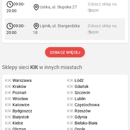
09:00-
Zobacz sklep na
Ustka, ul. Słupska 27
mapie
20:00
09:00-
Lipnik, ul. Stargardzka
Zobacz sklep na
mapie
20:00
1B
ZOBACZ WIĘCEJ
Sklepy sieci
KIK
w innych miastach
KIK
Warszawa
KIK
Łódź
KIK
Kraków
KIK
Gdańsk
KIK
Poznań
KIK
Szczecin
KIK
Wrocław
KIK
Lublin
KIK
Katowice
KIK
Częstochowa
KIK
Bydgoszcz
KIK
Rzeszów
KIK
Białystok
KIK
Gdynia
KIK
Kielce
KIK
Bielsko-Biała
KIK
Olsztyn
KIK
Opole