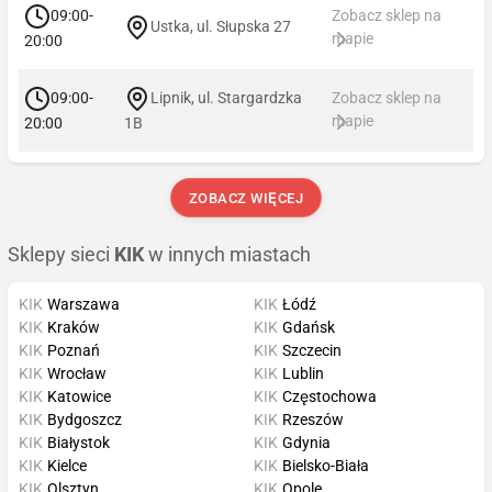
09:00-
Zobacz sklep na
Ustka, ul. Słupska 27
mapie
20:00
09:00-
Lipnik, ul. Stargardzka
Zobacz sklep na
mapie
20:00
1B
ZOBACZ WIĘCEJ
Sklepy sieci
KIK
w innych miastach
KIK
Warszawa
KIK
Łódź
KIK
Kraków
KIK
Gdańsk
KIK
Poznań
KIK
Szczecin
KIK
Wrocław
KIK
Lublin
KIK
Katowice
KIK
Częstochowa
KIK
Bydgoszcz
KIK
Rzeszów
KIK
Białystok
KIK
Gdynia
KIK
Kielce
KIK
Bielsko-Biała
KIK
Olsztyn
KIK
Opole