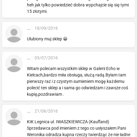
heh jak tylko powiedzieć dobra wypchajcie się się tymi
15 złotymi.
...
18/09/2016
Ulubiony muj sklep 😀
...
03/07/2016
Witam polecam wszystkim sklep w Galerii Echo w
Kielcach,bardzo miła obsługa, służą radą.Byłam tam
pierwszy raz i z czystym sumieniem mogę każdemu
polecić ten sklep a i sama go odwiedzam i zawsze coś
kupię,pozdrawiam .
...
21/06/2016
KIK Legnica ul. IWASZKIEWICZA (Kaufland)
Sprzedawca pod imieniem z tego co usłyszałem Pani
Weronika odradza kupna rzeczy twierdząc że nie ładne