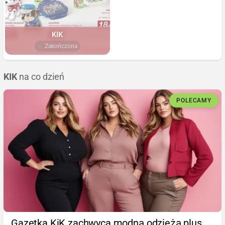
KIK
Zakończona
KIK
na co dzień
POLECAMY
Gazetka KiK zachwyca modną odzieżą plus