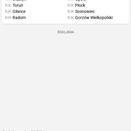
KIK
Toruń
KIK
Płock
KIK
Gliwice
KIK
Sosnowiec
KIK
Radom
KIK
Gorzów Wielkopolski
REKLAMA