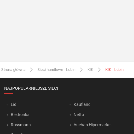
Strona główna
Sieci handlowe - Lubin
KIK
KIK - Lubin
NAJPOPULARNIEJSZE SIECI
Lidl
Kaufland
Biedronka
Netto
Rossmann
Auchan Hipermarket