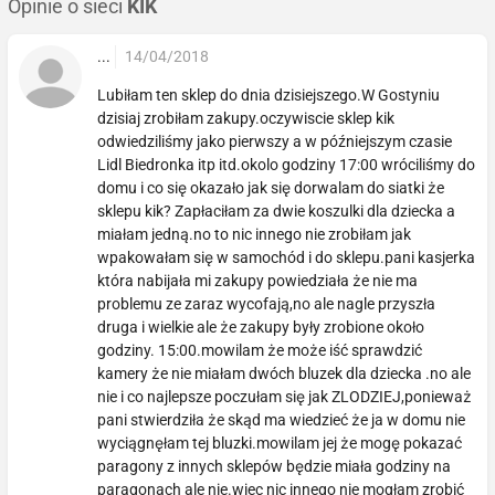
Opinie o sieci
KIK
...
14/04/2018
Lubiłam ten sklep do dnia dzisiejszego.W Gostyniu
dzisiaj zrobiłam zakupy.oczywiscie sklep kik
odwiedziliśmy jako pierwszy a w późniejszym czasie
Lidl Biedronka itp itd.okolo godziny 17:00 wróciliśmy do
domu i co się okazało jak się dorwalam do siatki że
sklepu kik? Zapłaciłam za dwie koszulki dla dziecka a
miałam jedną.no to nic innego nie zrobiłam jak
wpakowałam się w samochód i do sklepu.pani kasjerka
która nabijała mi zakupy powiedziała że nie ma
problemu ze zaraz wycofają,no ale nagle przyszła
druga i wielkie ale że zakupy były zrobione około
godziny. 15:00.mowilam że może iść sprawdzić
kamery że nie miałam dwóch bluzek dla dziecka .no ale
nie i co najlepsze poczułam się jak ZLODZIEJ,ponieważ
pani stwierdziła że skąd ma wiedzieć że ja w domu nie
wyciągnęłam tej bluzki.mowilam jej że mogę pokazać
paragony z innych sklepów będzie miała godziny na
paragonach ale nie.wiec nic innego nie mogłam zrobić