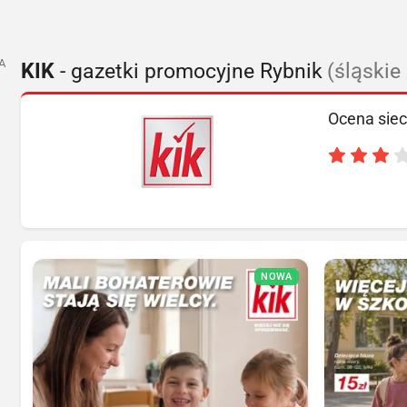
A
KIK
- gazetki promocyjne Rybnik
(śląskie
Ocena siec
NOWA