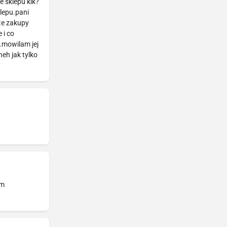
e sklepu kik?
lepu.pani
 że zakupy
 i co
.mowilam jej
eh jak tylko
ym