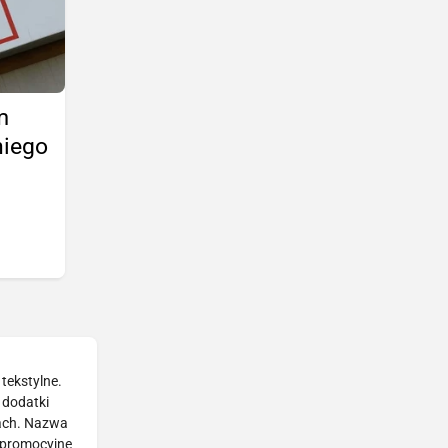
m
niego
tekstylne.
 dodatki
nach. Nazwa
i promocyjne