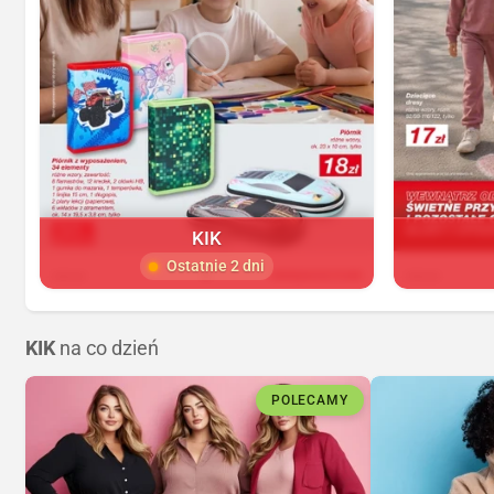
KIK
Ostatnie 2 dni
KIK
na co dzień
POLECAMY