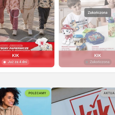
KIK
KIK
Już za 4 dni
Zakończona
POLECAMY
AKTUA