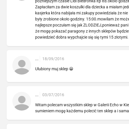
późniejszym czasie Lidl Biedronka itp itd.okolo godzi
Zapłaciłam za dwie koszulki dla dziecka a miałam je
kasjerka która nabijała mi zakupy powiedziała że nie
były zrobione około godziny. 15:00.mowilam że może 
najlepsze poczułam się jak ZLODZIEJ,ponieważ pani s
że mogę pokazać paragony z innych sklepów będzie m
powiedzieć dobra wypchajcie się się tymi 15 złotymi.
...
18/09/2016
Ulubiony muj sklep 😀
...
03/07/2016
Witam polecam wszystkim sklep w Galerii Echo w Kie
sumieniem mogę każdemu polecić ten sklep a i sama