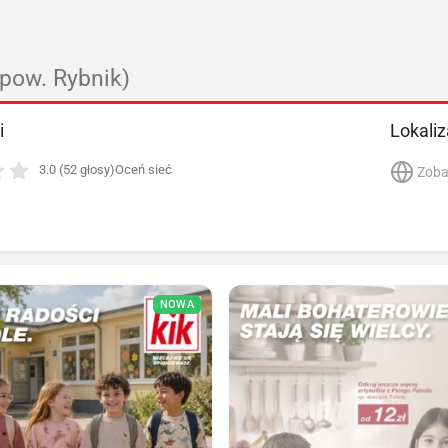
 pow. Rybnik)
i
Lokaliz
3.0 (52 głosy)
Oceń sieć
Zoba
NOWA