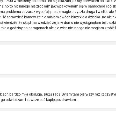
ny 17:00 wróciliśmy do domu i co się okazało jak się dorwalam do siatki ż
dną.no to nic innego nie zrobiłam jak wpakowałam się w samochód i do sk
 ma problemu ze zaraz wycofają,no ale nagle przyszła druga i wielkie ale
iść sprawdzić kamery że nie miałam dwóch bluzek dla dziecka .no ale nie
twierdziła że skąd ma wiedzieć że ja w domu nie wyciągnęłam tej bluzki
iała godziny na paragonach ale nie.wiec nic innego nie mogłam zrobić h
lcach,bardzo miła obsługa, służą radą.Byłam tam pierwszy raz i z czyst
 go odwiedzam i zawsze coś kupię,pozdrawiam .