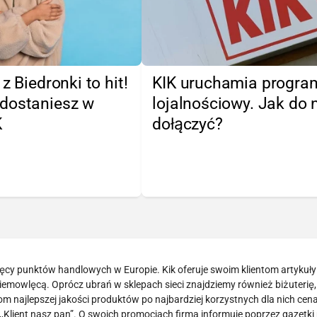
z Biedronki to hit!
KIK uruchamia progra
dostaniesz w
lojalnościowy. Jak do 
K
dołączyć?
ięcy punktów handlowych w Europie. Kik oferuje swoim klientom artykuły 
iemowlęcą. Oprócz ubrań w sklepach sieci znajdziemy również biżuterię,
om najlepszej jakości produktów po najbardziej korzystnych dla nich ce
y ,,Klient nasz pan”. O swoich promocjach firma informuje poprzez gazetk