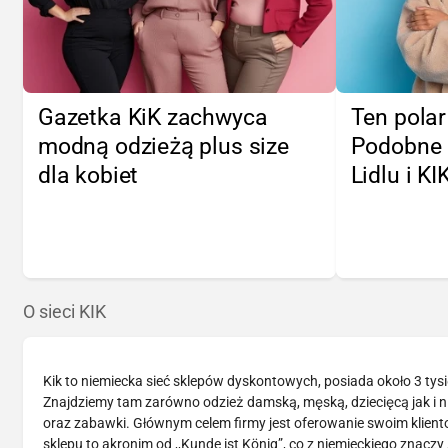
Gazetka KiK zachwyca
Ten polar 
modną odzieżą plus size
Podobne 
dla kobiet
Lidlu i KI
O sieci KIK
Kik to niemiecka sieć sklepów dyskontowych, posiada około 3 tys
Znajdziemy tam zarówno odzież damską, męską, dziecięcą jak i n
oraz zabawki. Głównym celem firmy jest oferowanie swoim klient
sklepu to akronim od ,,Kunde ist König”, co z niemieckiego znacz