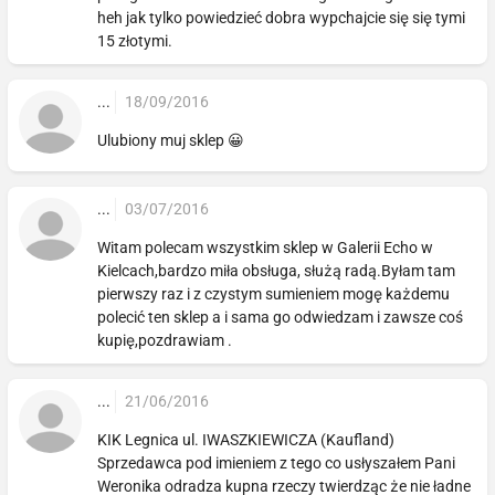
heh jak tylko powiedzieć dobra wypchajcie się się tymi
15 złotymi.
...
18/09/2016
Ulubiony muj sklep 😀
...
03/07/2016
Witam polecam wszystkim sklep w Galerii Echo w
Kielcach,bardzo miła obsługa, służą radą.Byłam tam
pierwszy raz i z czystym sumieniem mogę każdemu
polecić ten sklep a i sama go odwiedzam i zawsze coś
kupię,pozdrawiam .
...
21/06/2016
KIK Legnica ul. IWASZKIEWICZA (Kaufland)
Sprzedawca pod imieniem z tego co usłyszałem Pani
Weronika odradza kupna rzeczy twierdząc że nie ładne