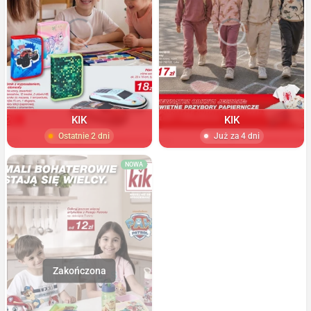
KIK
KIK
Ostatnie 2 dni
Już za 4 dni
NOWA