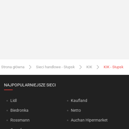
Strona główna
Sieci handlowe - Słupsk
KIK
KIK - Słupsk
NAJPOPULARNIEJSZE SIECI
Lidl
Kaufland
Biedronka
Netto
Rossmann
Auchan Hipermarket