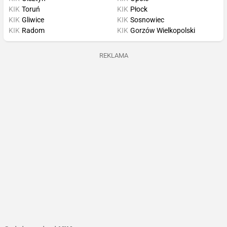
KIK
Toruń
KIK
Płock
KIK
Gliwice
KIK
Sosnowiec
KIK
Radom
KIK
Gorzów Wielkopolski
REKLAMA