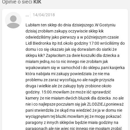
Opinie o sieci
KIK
...
14/04/2018
Lubiłam ten sklep do dnia dzisiejszego.W Gostyniu
dzisiaj zrobiłam zakupy.oczywiscie sklep kik
odwiedziliśmy jako pierwszy a w późniejszym czasie
Lidl Biedronka itp itd.okolo godziny 17:00 wróciliśmy do
domu i co się okazało jak się dorwalam do siatki że
sklepu kik? Zapłaciłam za dwie koszulki dla dziecka a
miałam jedną.no to nic innego nie zrobiłam jak
wpakowałam się w samochód i do sklepu.pani kasjerka
która nabijała mi zakupy powiedziała że nie ma
problemu ze zaraz wycofają,no ale nagle przyszła
druga i wielkie ale że zakupy były zrobione około
godziny. 15:00.mowilam że może iść sprawdzić
kamery że nie miałam dwóch bluzek dla dziecka .no ale
nie i co najlepsze poczułam się jak ZLODZIEJ,ponieważ
pani stwierdziła że skąd ma wiedzieć że ja w domu nie
wyciągnęłam tej bluzki.mowilam jej że mogę pokazać
paragony z innych sklepów będzie miała godziny na
paragonach ale nie.wiec nic innego nie mogłam zrobić