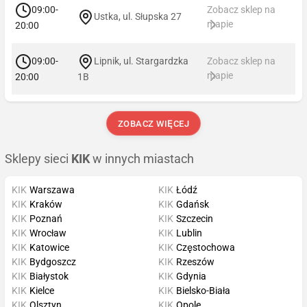
09:00-
Zobacz sklep na
Ustka, ul. Słupska 27
mapie
20:00
09:00-
Lipnik, ul. Stargardzka
Zobacz sklep na
mapie
20:00
1B
ZOBACZ WIĘCEJ
Sklepy sieci
KIK
w innych miastach
KIK
Warszawa
KIK
Łódź
KIK
Kraków
KIK
Gdańsk
KIK
Poznań
KIK
Szczecin
KIK
Wrocław
KIK
Lublin
KIK
Katowice
KIK
Częstochowa
KIK
Bydgoszcz
KIK
Rzeszów
KIK
Białystok
KIK
Gdynia
KIK
Kielce
KIK
Bielsko-Biała
KIK
Olsztyn
KIK
Opole