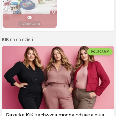
KIK
Zakończona
KIK
na co dzień
POLECAMY
Gazetka KiK zachwyca modną odzieżą plus