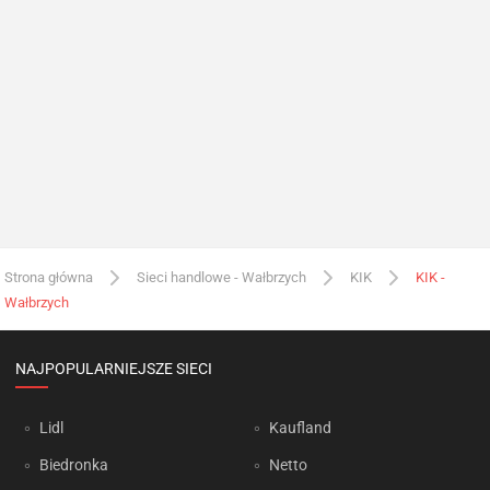
Strona główna
Sieci handlowe - Wałbrzych
KIK
KIK -
Wałbrzych
NAJPOPULARNIEJSZE SIECI
Lidl
Kaufland
Biedronka
Netto