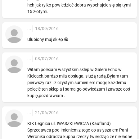
heh jak tylko powiedzieć dobra wypchajcie się się tymi
15 złotymi.
...
18/09/2016
Ulubiony muj sklep 😀
...
03/07/2016
Witam polecam wszystkim sklep w Galerii Echo w
Kielcach,bardzo miła obsługa, służą radą.Byłam tam
pierwszy raz i z czystym sumieniem mogę każdemu
polecić ten sklep a i sama go odwiedzam i zawsze coś
kupię,pozdrawiam .
...
21/06/2016
KIK Legnica ul. IWASZKIEWICZA (Kaufland)
Sprzedawca pod imieniem z tego co usłyszałem Pani
Weronika odradza kupna rzeczy twierdząc że nie ładne