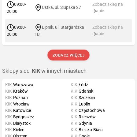
09:00-
Zobacz sklep na
Ustka, ul. Słupska 27
mapie
20:00
09:00-
Lipnik, ul. Stargardzka
Zobacz sklep na
mapie
20:00
1B
ZOBACZ WIĘCEJ
Sklepy sieci
KIK
w innych miastach
KIK
Warszawa
KIK
Łódź
KIK
Kraków
KIK
Gdańsk
KIK
Poznań
KIK
Szczecin
KIK
Wrocław
KIK
Lublin
KIK
Katowice
KIK
Częstochowa
KIK
Bydgoszcz
KIK
Rzeszów
KIK
Białystok
KIK
Gdynia
KIK
Kielce
KIK
Bielsko-Biała
KIK
Olsztyn
KIK
Opole