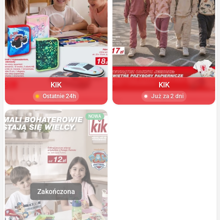
KIK
KIK
Ostatnie 24h
Już za 2 dni
NOWA