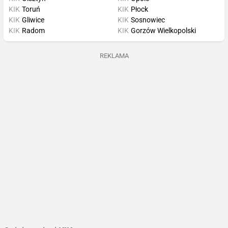
KIK
Toruń
KIK
Płock
KIK
Gliwice
KIK
Sosnowiec
KIK
Radom
KIK
Gorzów Wielkopolski
REKLAMA