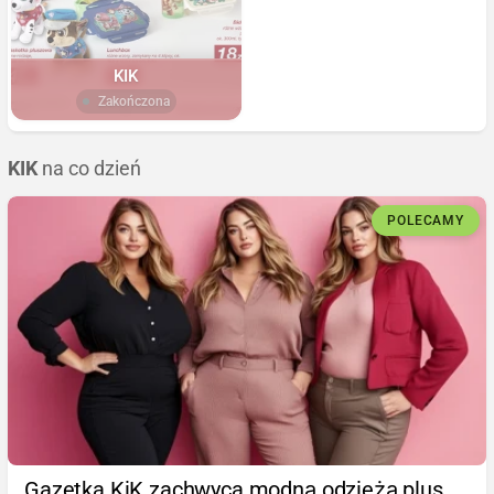
KIK
Zakończona
KIK
na co dzień
POLECAMY
Gazetka KiK zachwyca modną odzieżą plus