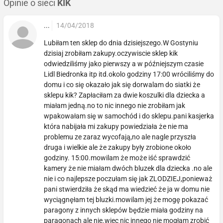
Opinie o sieci
KIK
...
14/04/2018
Lubiłam ten sklep do dnia dzisiejszego.W Gostyniu
dzisiaj zrobiłam zakupy.oczywiscie sklep kik
odwiedziliśmy jako pierwszy a w późniejszym czasie
Lidl Biedronka itp itd.okolo godziny 17:00 wróciliśmy do
domu i co się okazało jak się dorwalam do siatki że
sklepu kik? Zapłaciłam za dwie koszulki dla dziecka a
miałam jedną.no to nic innego nie zrobiłam jak
wpakowałam się w samochód i do sklepu.pani kasjerka
która nabijała mi zakupy powiedziała że nie ma
problemu ze zaraz wycofają,no ale nagle przyszła
druga i wielkie ale że zakupy były zrobione około
godziny. 15:00.mowilam że może iść sprawdzić
kamery że nie miałam dwóch bluzek dla dziecka .no ale
nie i co najlepsze poczułam się jak ZLODZIEJ,ponieważ
pani stwierdziła że skąd ma wiedzieć że ja w domu nie
wyciągnęłam tej bluzki.mowilam jej że mogę pokazać
paragony z innych sklepów będzie miała godziny na
paragonach ale nie.wiec nic innego nie mogłam zrobić