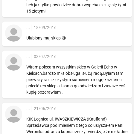
heh jak tylko powiedzieć dobra wypchajcie się się tymi
15 złotymi.
...
18/09/2016
Ulubiony muj sklep 😀
...
03/07/2016
Witam polecam wszystkim sklep w Galerii Echo w
Kielcach,bardzo miła obsługa, służą radą.Byłam tam
pierwszy raz i z czystym sumieniem mogę każdemu
polecić ten sklep a i sama go odwiedzam i zawsze coś
kupię,pozdrawiam .
...
21/06/2016
KIK Legnica ul. IWASZKIEWICZA (Kaufland)
Sprzedawca pod imieniem z tego co usłyszałem Pani
Weronika odradza kupna rzeczy twierdząc że nie ładne