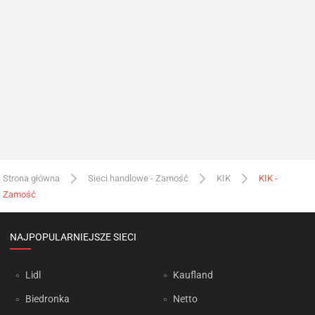
Strona główna
Sieci handlowe - Zamość
KIK
KIK -
Zamość
NAJPOPULARNIEJSZE SIECI
Lidl
Kaufland
Biedronka
Netto