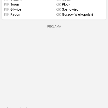
KIK
Toruń
KIK
Płock
KIK
Gliwice
KIK
Sosnowiec
KIK
Radom
KIK
Gorzów Wielkopolski
REKLAMA