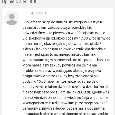
Opinie o sieci
KIK
...
14/04/2018
Lubiłam ten sklep do dnia dzisiejszego.W Gostyniu
dzisiaj zrobiłam zakupy.oczywiscie sklep kik
odwiedziliśmy jako pierwszy a w późniejszym czasie
Lidl Biedronka itp itd.okolo godziny 17:00 wróciliśmy do
domu i co się okazało jak się dorwalam do siatki że
sklepu kik? Zapłaciłam za dwie koszulki dla dziecka a
miałam jedną.no to nic innego nie zrobiłam jak
wpakowałam się w samochód i do sklepu.pani kasjerka
która nabijała mi zakupy powiedziała że nie ma
problemu ze zaraz wycofają,no ale nagle przyszła
druga i wielkie ale że zakupy były zrobione około
godziny. 15:00.mowilam że może iść sprawdzić
kamery że nie miałam dwóch bluzek dla dziecka .no ale
nie i co najlepsze poczułam się jak ZLODZIEJ,ponieważ
pani stwierdziła że skąd ma wiedzieć że ja w domu nie
wyciągnęłam tej bluzki.mowilam jej że mogę pokazać
paragony z innych sklepów będzie miała godziny na
paragonach ale nie.wiec nic innego nie mogłam zrobić