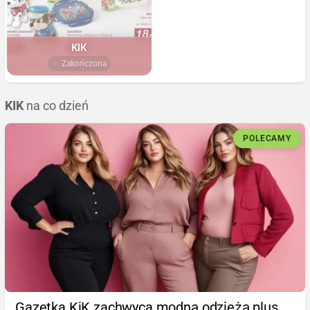
KIK
Zakończona
KIK
na co dzień
POLECAMY
Gazetka KiK zachwyca modną odzieżą plus