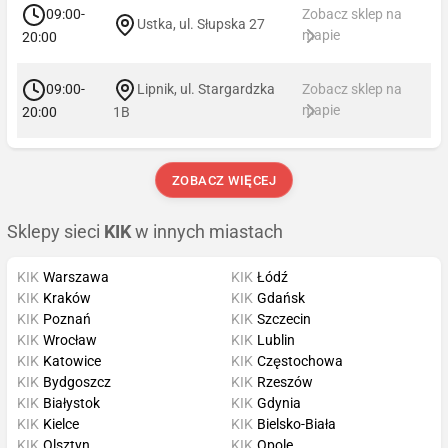
09:00-
Zobacz sklep na
Ustka, ul. Słupska 27
mapie
20:00
09:00-
Lipnik, ul. Stargardzka
Zobacz sklep na
mapie
20:00
1B
ZOBACZ WIĘCEJ
Sklepy sieci
KIK
w innych miastach
KIK
Warszawa
KIK
Łódź
KIK
Kraków
KIK
Gdańsk
KIK
Poznań
KIK
Szczecin
KIK
Wrocław
KIK
Lublin
KIK
Katowice
KIK
Częstochowa
KIK
Bydgoszcz
KIK
Rzeszów
KIK
Białystok
KIK
Gdynia
KIK
Kielce
KIK
Bielsko-Biała
KIK
Olsztyn
KIK
Opole