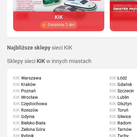
KIK
Ostatnie 2 dni
Najbliższe sklepy
sieci KIK
Sklepy sieci
KIK
w innych miastach
KIK
Warszawa
KIK
Łódź
KIK
Kraków
KIK
Gdańsk
KIK
Poznań
KIK
Szczecin
KIK
Wrocław
KIK
Lublin
KIK
Częstochowa
KIK
Olsztyn
KIK
Rzeszów
KIK
Toruń
KIK
Gdynia
KIK
Gliwice
KIK
Bielsko-Biała
KIK
Radom
KIK
Zielona Góra
KIK
Tarnów
KIK
Rybnik
KIK
Tychy