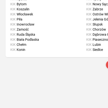
KIK
Bytom
KIK
Nowy Sąc
KIK
Koszalin
KIK
Zabrze
KIK
Włocławek
KIK
Ostrów Wi
KIK
Piła
KIK
Jelenia G
KIK
Inowrocław
KIK
Słupsk
KIK
Zamość
KIK
Chorzów
KIK
Ruda Śląska
KIK
Dąbrowa 
KIK
Biała Podlaska
KIK
Piaseczno
KIK
Chełm
KIK
Lubin
KIK
Konin
KIK
Siedlce