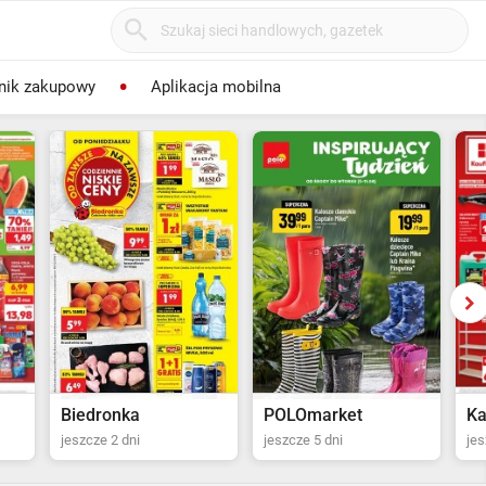
nik zakupowy
Aplikacja mobilna
POLOmarket
Kaufland
Jy
jeszcze 5 dni
jeszcze 13 dni
jes