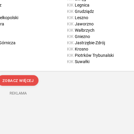
z
KIK
Legnica
KIK
Grudziądz
elkopolski
KIK
Leszno
óra
KIK
Jaworzno
KIK
Wałbrzych
KIK
Gniezno
Górnicza
KIK
Jastrzębie-Zdrój
KIK
Krosno
KIK
Piotrków Trybunalski
KIK
Suwałki
ZOBACZ WIĘCEJ
REKLAMA