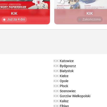
KIK
KIK
Już za 4 dni
Zakończona
KIK
Katowice
KIK
Bydgoszcz
KIK
Białystok
KIK
Kielce
KIK
Opole
KIK
Płock
KIK
Sosnowiec
KIK
Gorzów Wielkopolski
KIK
Kalisz
KIK
Elbląg