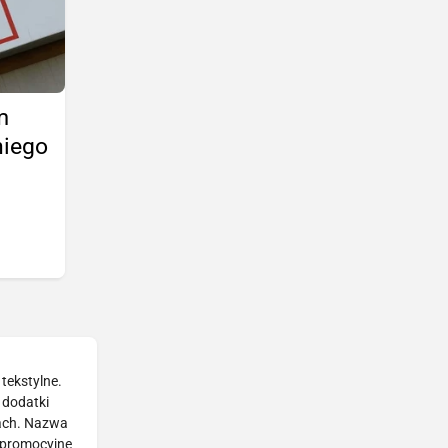
m
niego
tekstylne.
 dodatki
nach. Nazwa
i promocyjne