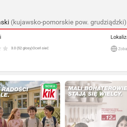
ski
(kujawsko-pomorskie pow. grudziądzki)
i
Lokaliz
3.0 (52 głosy)
Oceń sieć
Zoba
NOWA