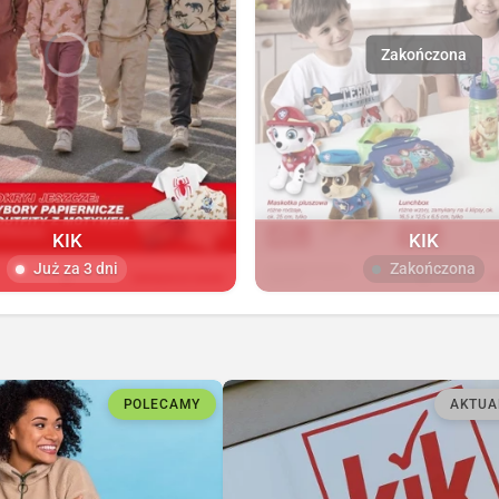
KIK
KIK
Już za 3 dni
Zakończona
POLECAMY
AKTUA