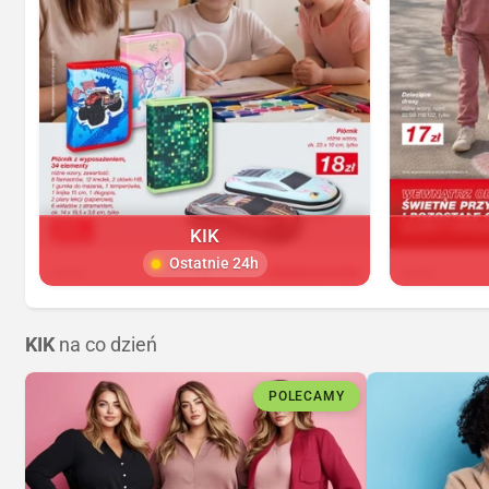
KIK
Ostatnie 24h
KIK
na co dzień
POLECAMY