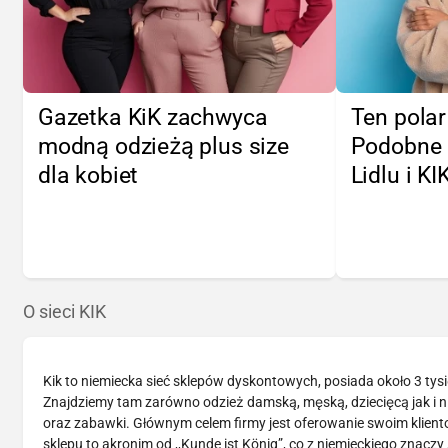
Gazetka KiK zachwyca
Ten polar 
modną odzieżą plus size
Podobne 
dla kobiet
Lidlu i KI
O sieci KIK
Kik to niemiecka sieć sklepów dyskontowych, posiada około 3 tys
Znajdziemy tam zarówno odzież damską, męską, dziecięcą jak i n
oraz zabawki. Głównym celem firmy jest oferowanie swoim klient
sklepu to akronim od ,,Kunde ist König”, co z niemieckiego znacz