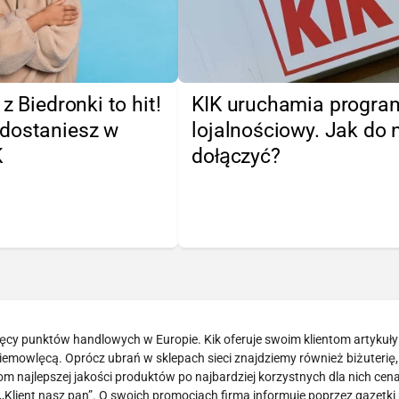
z Biedronki to hit!
KIK uruchamia progra
dostaniesz w
lojalnościowy. Jak do 
K
dołączyć?
ięcy punktów handlowych w Europie. Kik oferuje swoim klientom artykuły 
iemowlęcą. Oprócz ubrań w sklepach sieci znajdziemy również biżuterię,
om najlepszej jakości produktów po najbardziej korzystnych dla nich ce
y ,,Klient nasz pan”. O swoich promocjach firma informuje poprzez gazetk