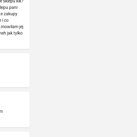
e sklepu kik?
lepu.pani
 że zakupy
 i co
.mowilam jej
eh jak tylko
ym