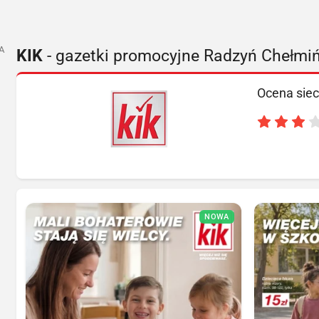
A
KIK
- gazetki promocyjne Radzyń Chełmiń
Ocena siec
NOWA