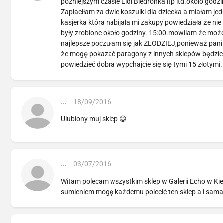
późniejszym czasie Lidl Biedronka itp itd.okolo godzi
Zapłaciłam za dwie koszulki dla dziecka a miałam je
kasjerka która nabijała mi zakupy powiedziała że nie
były zrobione około godziny. 15:00.mowilam że może 
najlepsze poczułam się jak ZLODZIEJ,ponieważ pani s
że mogę pokazać paragony z innych sklepów będzie m
powiedzieć dobra wypchajcie się się tymi 15 złotymi.
...
18/09/2016
Ulubiony muj sklep 😀
...
03/07/2016
Witam polecam wszystkim sklep w Galerii Echo w Kie
sumieniem mogę każdemu polecić ten sklep a i sama