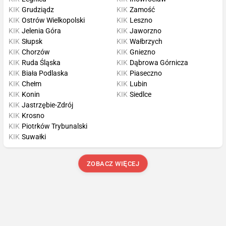
KIK
Grudziądz
KIK
Zamość
KIK
Ostrów Wielkopolski
KIK
Leszno
KIK
Jelenia Góra
KIK
Jaworzno
KIK
Słupsk
KIK
Wałbrzych
KIK
Chorzów
KIK
Gniezno
KIK
Ruda Śląska
KIK
Dąbrowa Górnicza
KIK
Biała Podlaska
KIK
Piaseczno
KIK
Chełm
KIK
Lubin
KIK
Konin
KIK
Siedlce
KIK
Jastrzębie-Zdrój
KIK
Krosno
KIK
Piotrków Trybunalski
KIK
Suwałki
ZOBACZ WIĘCEJ