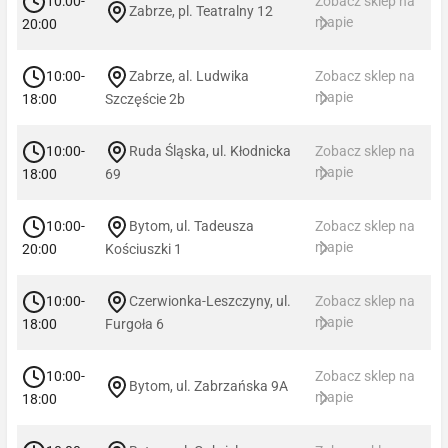
10:00-
Zobacz sklep na
Zabrze, pl. Teatralny 12
mapie
20:00
10:00-
Zabrze, al. Ludwika
Zobacz sklep na
mapie
18:00
Szczęście 2b
10:00-
Ruda Śląska, ul. Kłodnicka
Zobacz sklep na
mapie
18:00
69
10:00-
Bytom, ul. Tadeusza
Zobacz sklep na
mapie
20:00
Kościuszki 1
10:00-
Czerwionka-Leszczyny, ul.
Zobacz sklep na
mapie
18:00
Furgoła 6
10:00-
Zobacz sklep na
Bytom, ul. Zabrzańska 9A
mapie
18:00