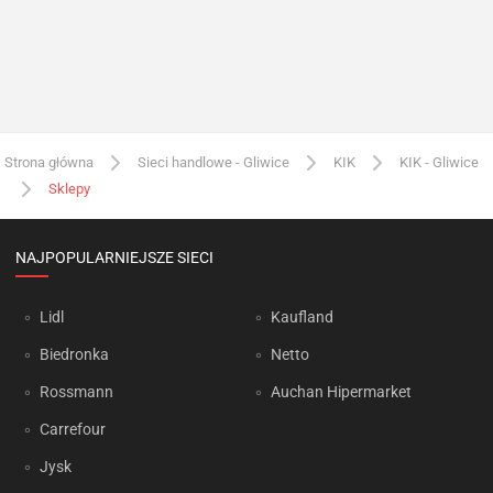
Strona główna
Sieci handlowe - Gliwice
KIK
KIK - Gliwice
Sklepy
NAJPOPULARNIEJSZE SIECI
Lidl
Kaufland
Biedronka
Netto
Rossmann
Auchan Hipermarket
Carrefour
Jysk