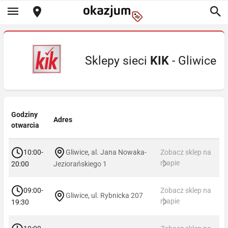
Sklepy sieci
KIK
- Gliwice
Godziny
Adres
otwarcia
10:00-
Gliwice, al. Jana Nowaka-
Zobacz sklep na
mapie
20:00
Jeziorańskiego 1
09:00-
Zobacz sklep na
Gliwice, ul. Rybnicka 207
mapie
19:30