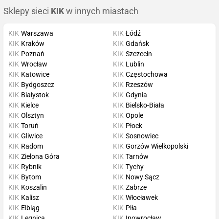
Sklepy sieci
KIK
w innych miastach
KIK
Warszawa
KIK
Łódź
KIK
Kraków
KIK
Gdańsk
KIK
Poznań
KIK
Szczecin
KIK
Wrocław
KIK
Lublin
KIK
Katowice
KIK
Częstochowa
KIK
Bydgoszcz
KIK
Rzeszów
KIK
Białystok
KIK
Gdynia
KIK
Kielce
KIK
Bielsko-Biała
KIK
Olsztyn
KIK
Opole
KIK
Toruń
KIK
Płock
KIK
Gliwice
KIK
Sosnowiec
KIK
Radom
KIK
Gorzów Wielkopolski
KIK
Zielona Góra
KIK
Tarnów
KIK
Rybnik
KIK
Tychy
KIK
Bytom
KIK
Nowy Sącz
KIK
Koszalin
KIK
Zabrze
KIK
Kalisz
KIK
Włocławek
KIK
Elbląg
KIK
Piła
KIK
Legnica
KIK
Inowrocław